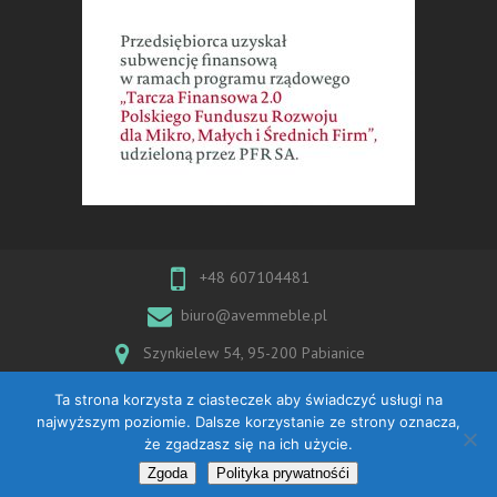
+48 607104481
biuro@avemmeble.pl
Szynkielew 54, 95-200 Pabianice
Ta strona korzysta z ciasteczek aby świadczyć usługi na
najwyższym poziomie. Dalsze korzystanie ze strony oznacza,
że zgadzasz się na ich użycie.
Copyright © 2026
Avem Meble
| Theme by:
Theme
Horse
| Powered by:
WordPress
Zgoda
Polityka prywatnośći