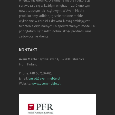
wnętrzu niż drewno. Drewniane meble i dekoracje
sprawdzają się w każdym wnętrzu – zarówno tym
nowoczesnym jak i stylowym. W Avem Meble
produkujemy solidne, ręcznie robione meble
wykonane w całości z drewna. Naszą ambicją jest
tworzenie oryginalnych i niepowtarzalnych modeli, a
priorytetami są: bardzo dobra jakość produktu oraz
zadowolenie klienta.
KONTAKT
Avem Meble
Szynkielew 54, 95-200 Pabianice
From Poland
Phone: +48 607104481
Email:
biuro@avemmeble.pl
Website:
www.avemmeble.pl