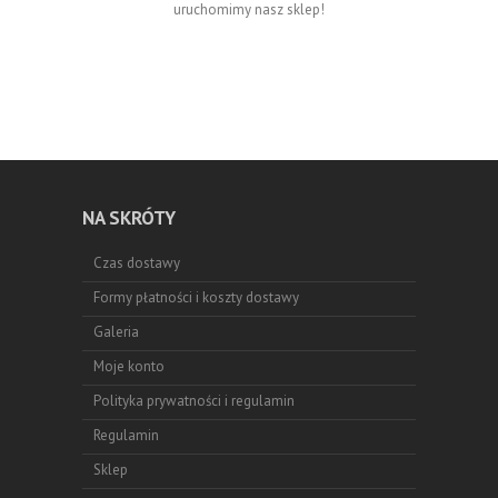
uruchomimy nasz sklep!
NA SKRÓTY
Czas dostawy
Formy płatności i koszty dostawy
Galeria
Moje konto
Polityka prywatności i regulamin
Regulamin
Sklep