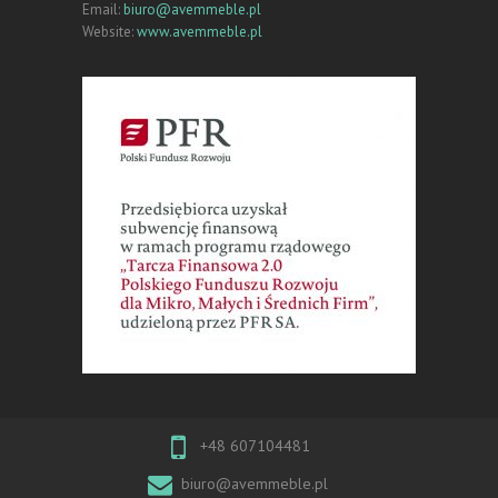
Email:
biuro@avemmeble.pl
Website:
www.avemmeble.pl
+48 607104481
biuro@avemmeble.pl